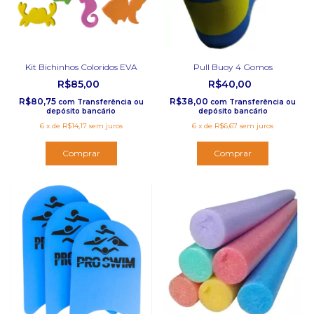
Kit Bichinhos Coloridos EVA
Pull Buoy 4 Gomos
R$85,00
R$40,00
R$80,75
R$38,00
com
Transferência ou
com
Transferência ou
depósito bancário
depósito bancário
6
x
de
R$14,17
sem juros
6
x
de
R$6,67
sem juros
Comprar
Comprar