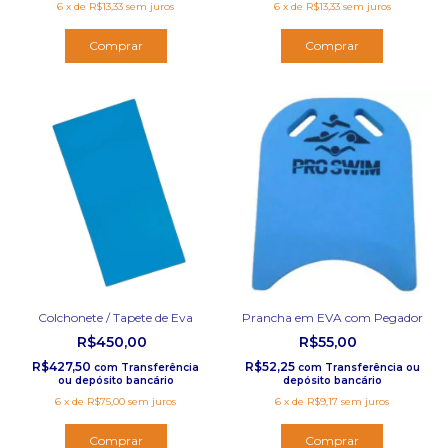
6
x
de
R$13,33
sem juros
6
x
de
R$13,33
sem juros
Comprar
Colchonete / Tapete de Eva
Prancha em EVA com Pegador
R$450,00
R$55,00
R$427,50
R$52,25
com
Transferência
com
Transferência ou
ou depósito bancário
depósito bancário
6
x
de
R$75,00
sem juros
6
x
de
R$9,17
sem juros
Comprar
Comprar