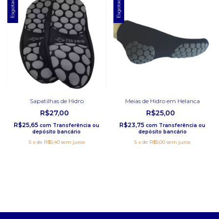
Esgotado
Esgotado
Sapatilhas de Hidro
Meias de Hidro em Helanca
R$27,00
R$25,00
R$25,65
R$23,75
com
Transferência ou
com
Transferência ou
depósito bancário
depósito bancário
5
x
de
R$5,40
sem juros
5
x
de
R$5,00
sem juros