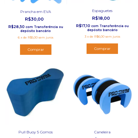
Espaguetes
Prancha em EVA
R$18,00
R$30,00
R$17,10
com
Transferência ou
R$28,50
com
Transferência ou
depósito bancário
depósito bancário
3
x
de
R$6,00
sem juros
6
x
de
R$5,00
sem juros
Comprar
Comprar
Pull Buoy 5 Gomos
Caneleira