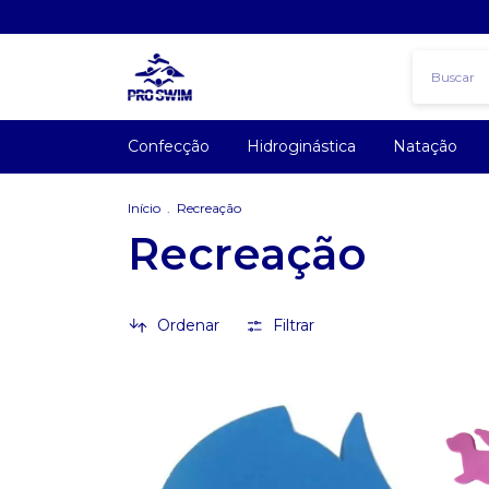
Confecção
Hidroginástica
Natação
Início
.
Recreação
Recreação
Ordenar
Filtrar