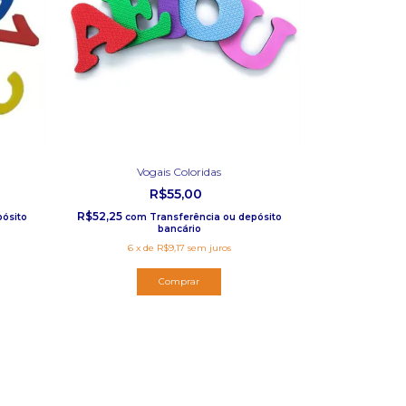
Vogais Coloridas
R$55,00
R$52,25
pósito
com
Transferência ou depósito
bancário
6
x
de
R$9,17
sem juros
Comprar