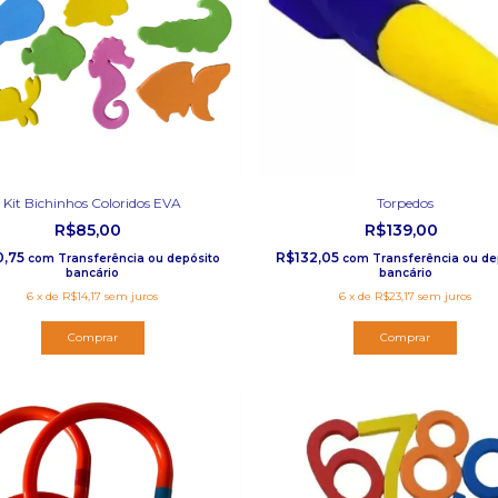
Kit Bichinhos Coloridos EVA
Torpedos
R$85,00
R$139,00
0,75
R$132,05
com
Transferência ou depósito
com
Transferência ou de
bancário
bancário
6
x
de
R$14,17
sem juros
6
x
de
R$23,17
sem juros
Comprar
Comprar