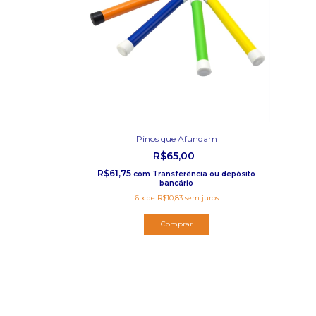
Pinos que Afundam
R$65,00
R$61,75
com
Transferência ou depósito
bancário
6
x
de
R$10,83
sem juros