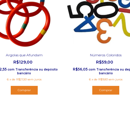
Argolas que Afundam
Números Coloridos
R$129,00
R$59,00
2,55
R$56,05
com
Transferência ou depósito
com
Transferência ou de
bancário
bancário
6
x
de
R$21,50
sem juros
6
x
de
R$9,83
sem juros
Comprar