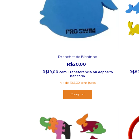
Pranchas de Bichinho
R$20,00
R$19,00
R$8
com
Transferência ou depósito
bancário
4
x
de
R$5,00
sem juros
Comprar