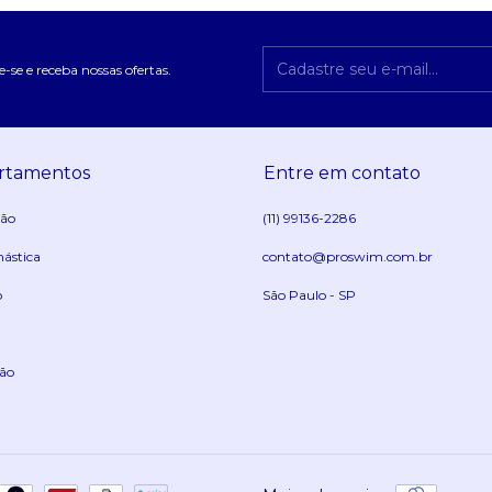
-se e receba nossas ofertas.
rtamentos
Entre em contato
ção
(11) 99136-2286
nástica
contato@proswim.com.br
o
São Paulo - SP
ão